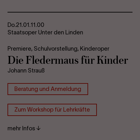
Do.
21.01.
11.00
Staatsoper Unter den Linden
Premiere,
Schulvorstellung,
Kinderoper
Die Fle­der­maus für Kin­der
Johann Strauß
Be­ra­tung und An­mel­dung
Zum Work­shop für Lehr­kräf­te
mehr Infos