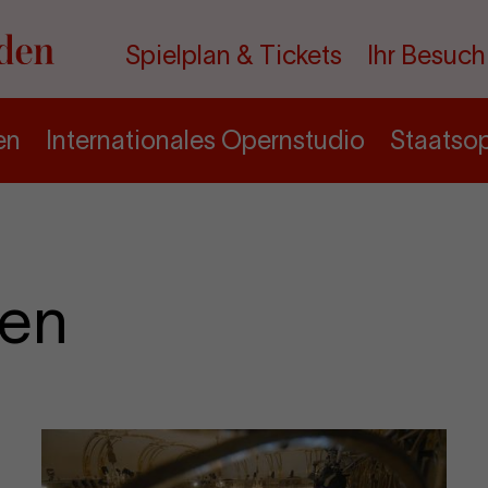
Spielplan & Tickets
Ihr Besuch
en
Internationales Opernstudio
Staatso
den