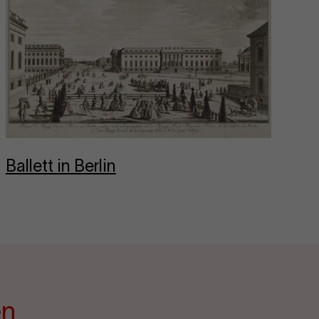
Bal­lett in Ber­lin
en