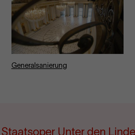
Ge­ne­ral­sa­nie­rung
e Staatsoper Unter den Lind