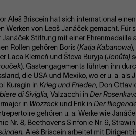
r Aleš Briscein hat sich international einen
den Werken von Leoš Janáček gemacht. Für 
 Janáček Stiftung mit einer Ehrenmedaille
n Rollen gehören Boris (
Katja Kabanowa
)
 der Laca Klemeň und Števa Buryja (
Jenůfa) 
Brouček
). Gastengagements führten ihn dur
land, die USA und Mexiko, wo er u. a. als 
ol Kuragin in
Krieg und Frieden
, Don Ottavi
biere di Siviglia,
Valzacchi in
Der Rosenkava
major in
Wozzeck
und Erik in
Der fliegend
trepertoire gehören u. a. Werke wie Janáč
nie Nr. 8, Beethovens Sinfonie Nr. 9, Strawi
dsünden.
Aleš Briscein arbeitet mit Dirigent