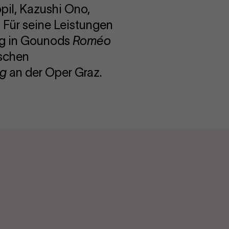
pil, Kazushi Ono,
 Für seine Leistungen
ung in Gounods
Roméo
ischen
rg
an der Oper Graz.