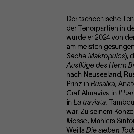
Der tschechische Teno
der Tenorpartien in 
wurde er 2024 von der
am meisten gesungene
Sache Makropulos
),
Ausflüge des Herrn 
nach Neuseeland, Russ
Prinz in
Rusalka
, Anat
Graf Almaviva in
Il bar
in
La traviata,
Tambour
war. Zu seinem Konzer
Messe
, Mahlers Sinfo
Weills
Die sieben To