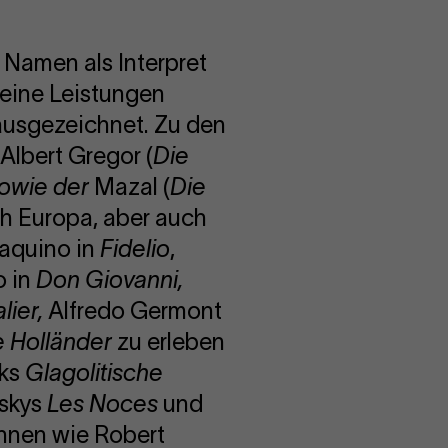
 Namen als Interpret
seine Leistungen
 ausgezeichnet. Zu den
, Albert Gregor (
Die
sowie der
Mazal (
Die
ch Europa, aber auch
Jaquino in
Fidelio
,
o in
Don Giovanni,
lier,
Alfredo Germont
e Holländer
zu erleben
eks
Glagolitische
nskys
Les Noces
und
:innen wie Robert