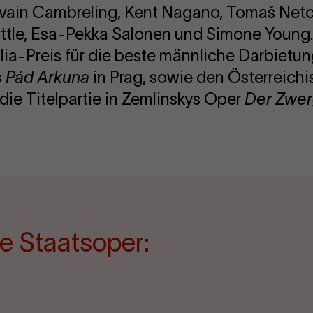
ylvain Cambreling, Kent Nagano, Tomaš Neto
attle, Esa-Pekka Salonen und Simone Young.
Thalia-Preis für die beste männliche Darbiet
s
Pád Arkuna
in Prag, sowie den Österreich
 die Titelpartie in Zemlinskys Oper
Der Zwe
e Staatsoper: