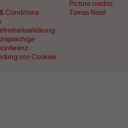
Picture credits:
& Conditions
Tomas Nosil
y
refreiheitserklärung
chsprachige
konferenz
ndung von Cookies