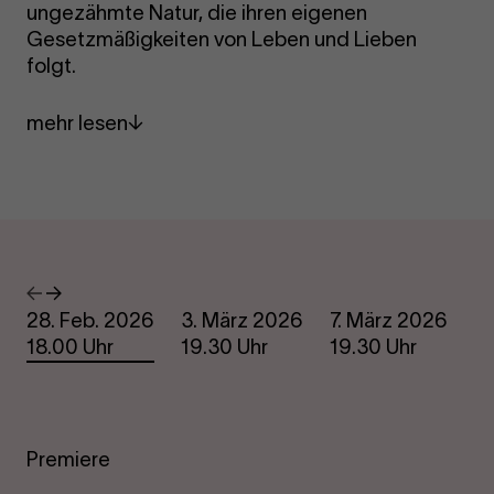
ungezähmte Natur, die ihren eigenen
Gesetzmäßigkeiten von Leben und Lieben
folgt.
mehr lesen
Termine
Vorheriges
Nächstes
28. Feb. 2026
3. März 2026
7. März 2026
1
18.00 Uhr
19.30 Uhr
19.30 Uhr
1
Premiere