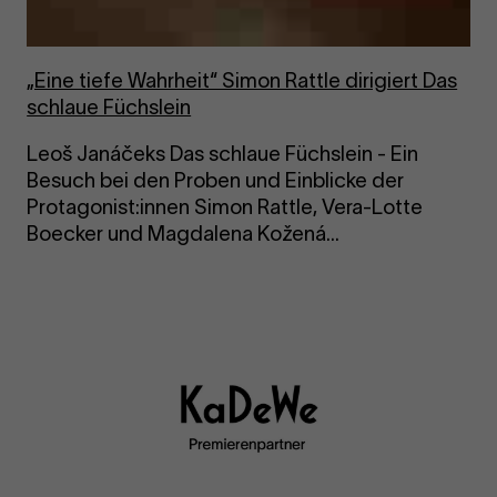
„Eine tiefe Wahr­heit“ Simon Ratt­le di­ri­giert Das
schlaue Füchs­lein
Leoš Janáčeks Das schlaue Füchslein - Ein
Besuch bei den Proben und Einblicke der
Protagonist:innen Simon Rattle, Vera-Lotte
Boecker und Magdalena Kožená...