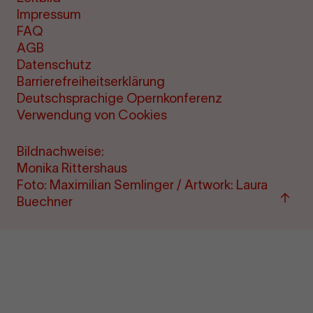
Impressum
FAQ
AGB
Datenschutz
Barrierefreiheitserklärung
Deutschsprachige Opernkonferenz
Verwendung von Cookies
Bildnachweise:
Monika Rittershaus
Foto: Maximilian Semlinger / Artwork: Laura
Zu
Buechner
"Term
&amp
Ticke
sprin