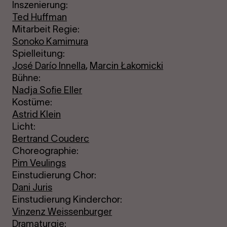
Inszenierung:
Ted Huffman
Mitarbeit Regie:
Sonoko Kamimura
Spielleitung:
José Darío Innella
,
Marcin Łakomicki
Bühne:
Nadja Sofie Eller
Kostüme:
Astrid Klein
Licht:
Bertrand Couderc
Choreographie:
Pim Veulings
Einstudierung Chor:
Dani Juris
Einstudierung Kinderchor:
Vinzenz Weissenburger
Dramaturgie: