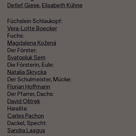
Detlef Giese
,
Elisabeth Kühne
Füchslein Schlaukopf:
Vera-Lotte Boecker
Fuchs:
Magdalena Kožená
Der Förster:
Svatopluk Sem
Die Försterin, Eule:
Natalia Skrycka
Der Schulmeister, Mücke:
Florian Hoffmann
Der Pfarrer, Dachs:
David Oštrek
Harašta:
Carles Pachon
Dackel, Specht:
Sandra Laagus