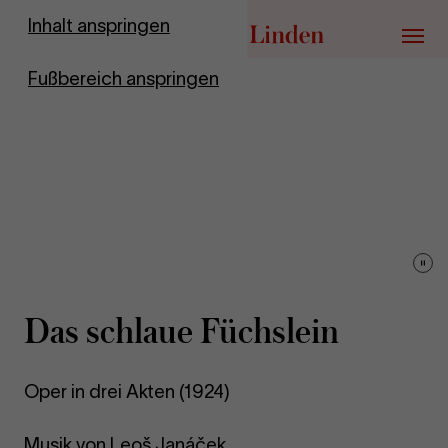
Zur Startseite
Inhalt anspringen
Menü
Fußbereich anspringen
Vid
pau
Das schlaue Füchs­lein
Oper in drei Akten (1924)
Musik von Leoš Janáček