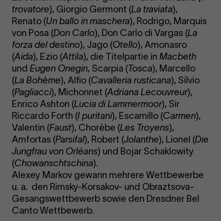
trovatore
), Giorgio Germont (
La traviata
),
Renato (
Un ballo in maschera
), Rodrigo, Marquis
von Posa (
Don Carlo
), Don Carlo di Vargas (
La
forza del destino
), Jago (
Otello
), Amonasro
(
Aida
), Ezio (
Attila
), die Titelpartie in
Macbeth
und
Eugen Onegin
, Scarpia (
Tosca
), Marcello
(
La Bohème
), Alfio (
Cavalleria rusticana
), Silvio
(
Pagliacci
), Michonnet (
Adriana Lecouvreur
),
Enrico Ashton (
Lucia di Lammermoor
), Sir
Riccardo Forth (
I puritani
), Escamillo (
Carmen
),
Valentin (
Faust
), Chorèbe (
Les Troyens
),
Amfortas (
Parsifal
), Robert (
Jolanthe
), Lionel (
Die
Jungfrau von Orléans
) und Bojar Schaklowity
(
Chowanschtschina
).
Alexey Markov gewann mehrere Wettbewerbe
u. a. den Rimsky-Korsakov- und Obraztsova-
Gesangswettbewerb sowie den Dresdner Bel
Canto Wettbewerb.