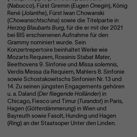
(
Nabucco
), Fürst Gremin (
Eugen Onegin
), König
René (
Jolanthe
), Fürst Iwan Chowanski
(
Chowanschtschina
) sowie die Titelpartie in
Herzog Blaubarts Burg
, für die er mit der 2021
bei BIS erschienenen Aufnahme für den
Grammy nominiert wurde. Sein
Konzertrepertoire beinhaltet Werke wie
Mozarts Requiem, Rossinis
Stabat Mater
,
Beethovens 9. Sinfonie und
Missa solemnis
,
Verdis Messa da Requiem, Mahlers 8. Sinfonie
sowie Schostakowitschs Sinfonien Nr. 13 und
14. Zu seinen jüngsten Engagements gehören
u. a. Daland (
Der fliegende Holländer
) in
Chicago, Fiesco und Timur (
Turandot
) in Paris,
Hagen (
Götterdämmerung
) in Wien und
Bayreuth sowie Fasolt, Hunding und Hagen
(
Ring
) an der Staatsoper Unter den Linden.