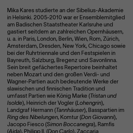
Mika Kares studierte an der Sibelius-Akademie
in Helsinki. 2005-2010 war er Ensemblemitglied
am Badischen Staatstheater Karlsruhe und
gastiert seitdem an zahlreichen Opernhäusern,
u. a. in Paris, London, Berlin, Wien, Rom, Zürich,
Amsterdam, Dresden, New York, Chicago sowie
bei der Ruhrtriennale und den Festspielen in
Bayreuth, Salzburg, Bregenz und Savonlinna.
Sein breit gefächertes Repertoire beinhaltet
neben Mozart und den großen Verdi- und
Wagner-Partien auch bedeutende Werke der
slawischen und finnischen Tradition und
umfasst Partien wie König Marke (
Tristan und
Isolde
), Heinrich der Vogler (
Lohengrin
),
Landgraf Hermann (
Tannhäuser
), Basspartien im
Ring des Nibelungen
, Komtur (
Don Giovanni
),
Jacopo Fiesco (
Simon Boccanegra
), Ramfis
(
Aida
), Philipp II. (
Don Carlo
), Zaccaria