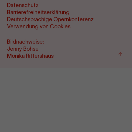
Datenschutz
Barrierefreiheitserklärung
Deutschsprachige Opernkonferenz
Verwendung von Cookies
Bildnachweise:
Jenny Bohse
Zu
Monika Rittershaus
"Term
&amp
Ticke
sprin