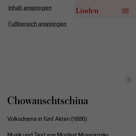
Zur Startseite
Inhalt anspringen
Menü
Fußbereich anspringen
Vid
pau
Chowanscht­schina
Volksdrama in fünf Akten (1886)
Musik und Text von Modest Mussorgsky