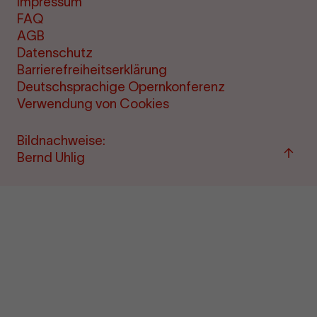
Impressum
FAQ
AGB
Datenschutz
Barrierefreiheitserklärung
Deutschsprachige Opernkonferenz
Verwendung von Cookies
Bildnachweise:
Zu
Bernd Uhlig
"Term
&amp
Ticke
sprin