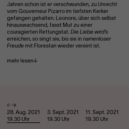
Jahren schon ist er verschwunden, zu Unrecht
vom Gouverneur Pizarro im tiefsten Kerker
gefangen gehalten. Leonore, über sich selbst
hinauswachsend, fasst Mut zu einer
couragierten Rettungstat.
Die Liebe wird’s
erreichen
, so singt sie, bis sie in
namenloser
Freude
mit Florestan wieder vereint ist.
mehr lesen
Termine
Vorheriges
Nächstes
28. Aug. 2021
3. Sept. 2021
11. Sept. 2021
1
19.30 Uhr
19.30 Uhr
19.30 Uhr
1