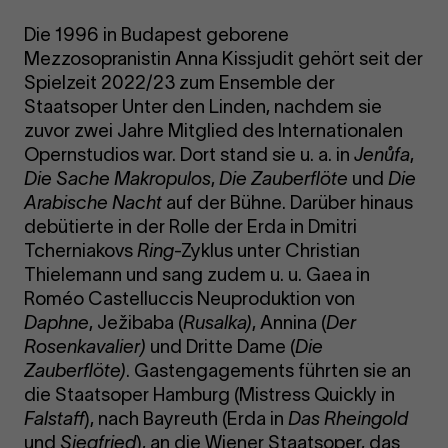
Die 1996 in Budapest geborene
Mezzosopranistin Anna Kissjudit gehört seit der
Spielzeit 2022/23 zum Ensemble der
Staatsoper Unter den Linden, nachdem sie
zuvor zwei Jahre Mitglied des Internationalen
Opernstudios war. Dort stand sie u. a. in
Jenůfa
,
Die Sache Makropulos
,
Die Zauberflöte
und
Die
Arabische Nacht
auf der Bühne. Darüber hinaus
debütierte in der Rolle der Erda in Dmitri
Tcherniakovs
Ring
-Zyklus unter Christian
Thielemann und sang zudem u. u. Gaea in
Roméo Castelluccis Neuproduktion von
Daphne
, Ježibaba (
Rusalka
)
, Annina (
Der
Rosenkavalier
)
und Dritte Dame (
Die
Zauberflöte
)
. Gastengagements führten sie an
die Staatsoper Hamburg (Mistress Quickly in
Falstaff
), nach Bayreuth (Erda in
Das Rheingold
und
Siegfried
), an die Wiener Staatsoper, das