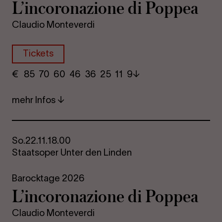
L’in­co­ro­na­zio­ne di Pop­pea
Claudio Monteverdi
Tickets
€
​ 85 70 60​ 46 36 25​ 11 9
mehr Infos
So.
22.11.
18.00
Staatsoper Unter den Linden
Barocktage 2026
L’in­co­ro­na­zio­ne di Pop­pea
Claudio Monteverdi