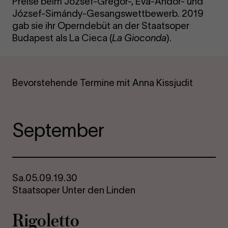
Preise beim József-Gregor-, Éva-Andor- und
József-Simándy-Gesangswettbewerb. 2019
gab sie ihr Operndebüt an der Staatsoper
Budapest als La Cieca (
La Gioconda
).
Bevorstehende Termine mit Anna Kissjudit
September
Sa.
05.09.
19.30
Staatsoper Unter den Linden
Ri­go­let­to