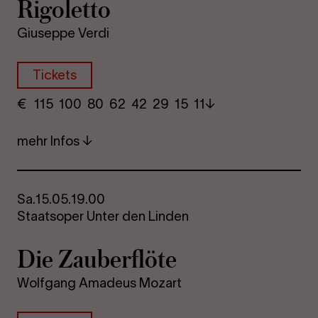
Ri­go­let­to
Giuseppe Verdi
Tickets
€
​ 115 100 80​ 62 42 29​ 15 11
mehr Infos
Sa.
15.05.
19.00
Staatsoper Unter den Linden
Die Zau­ber­flö­te
Wolfgang Amadeus Mozart