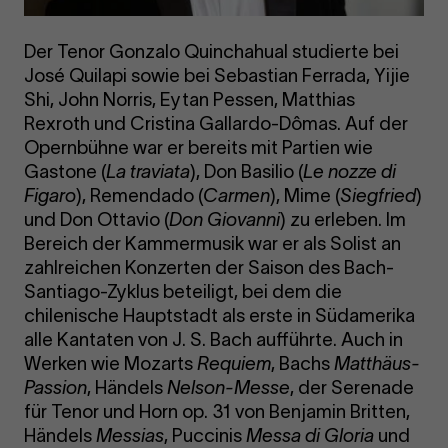
Der Tenor Gonzalo Quinchahual studierte bei
José Quilapi sowie bei Sebastian Ferrada, Yijie
Shi, John Norris, Eytan Pessen, Matthias
Rexroth und Cristina Gallardo-Dômas. Auf der
Opernbühne war er bereits mit Partien wie
Gastone (
La traviata
), Don Basilio (
Le nozze di
Figaro
), Remendado (
Carmen
), Mime (
Siegfried
)
und Don Ottavio (
Don Giovanni
) zu erleben. Im
Bereich der Kammermusik war er als Solist an
zahlreichen Konzerten der Saison des Bach-
Santiago-Zyklus beteiligt, bei dem die
chilenische Hauptstadt als erste in Südamerika
alle Kantaten von J. S. Bach aufführte. Auch in
Werken wie Mozarts
Requiem
, Bachs
Matthäus-
Passion
, Händels
Nelson-Messe
, der Serenade
für Tenor und Horn op. 31 von Benjamin Britten,
Händels
Messias
, Puccinis
Messa di Gloria
und